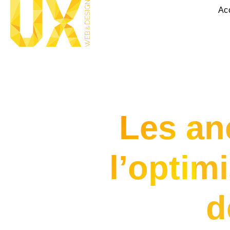
Ac
Les an
l’optim
d