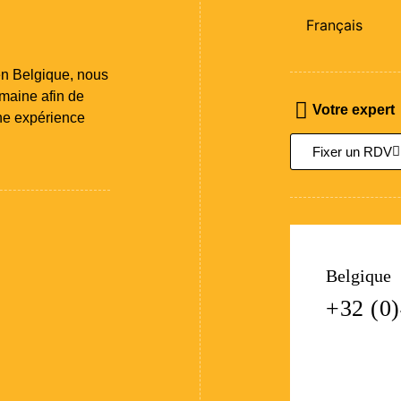
Français
en Belgique, nous
omaine afin de
Votre expert
une expérience
Fixer un RDV
Belgique
+32 (0)