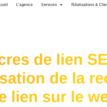
cueil
L’agence
Services
Réalisations & Clie
cres de lien S
isation de la r
e lien sur le w