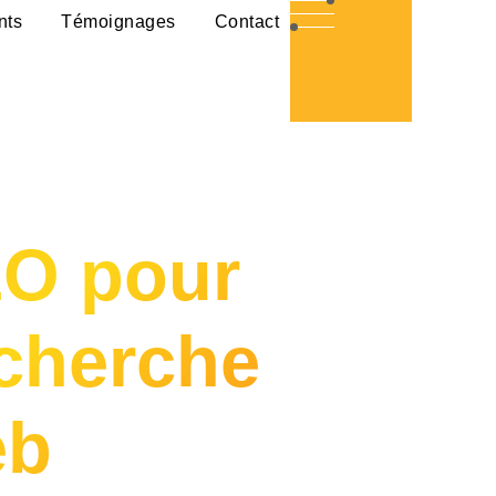
nts
Témoignages
Contact
EO pour
echerche
eb