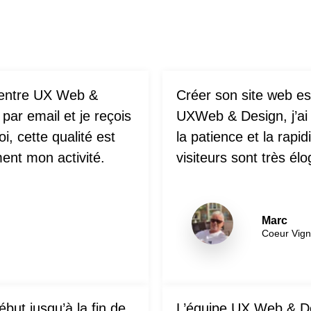
n entre UX Web &
Créer son site web es
r email et je reçois
UXWeb & Design, j’ai 
, cette qualité est
la patience et la rap
ment mon activité.
visiteurs sont très él
Marc
Coeur Vig
ut jusqu’à la fin de
L’équipe UX Web & Des