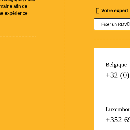
omaine afin de
Votre expert
une expérience
Fixer un RDV
Belgique
+32 (0)
Luxembou
+352 6