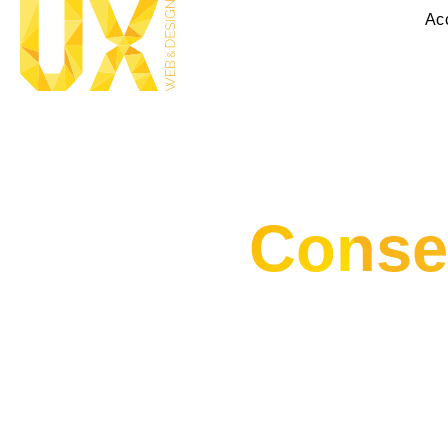
Ac
Consei