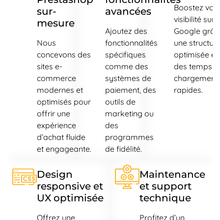
Boostez votr
sur-
avancées
visibilité sur
mesure
Ajoutez des
Google grâc
Nous
fonctionnalités
une structur
concevons des
spécifiques
optimisée et
sites e-
comme des
des temps d
commerce
systèmes de
chargement
modernes et
paiement, des
rapides.
optimisés pour
outils de
offrir une
marketing ou
expérience
des
d’achat fluide
programmes
et engageante.
de fidélité.
Design
Maintenance
responsive et
et support
UX optimisée
technique
Offrez une
Profitez d’un