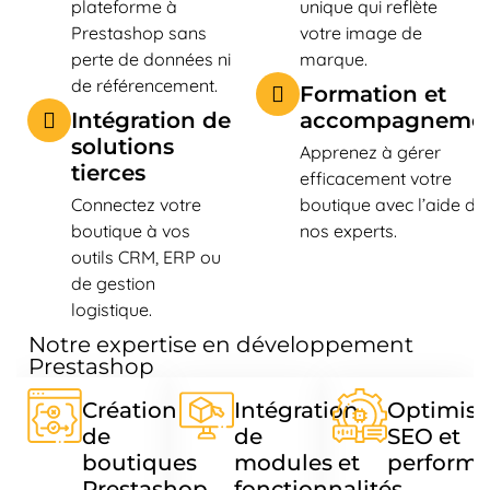
plateforme à
unique qui reflète
Prestashop sans
votre image de
perte de données ni
marque.
de référencement.
Formation et
Intégration de
accompagneme
solutions
Apprenez à gérer
tierces
efficacement votre
Connectez votre
boutique avec l’aide de
boutique à vos
nos experts.
outils CRM, ERP ou
de gestion
logistique.
Notre expertise en développement
Prestashop
Création
Intégration
Optimisa
de
de
SEO et
boutiques
modules et
perform
Prestashop
fonctionnalités