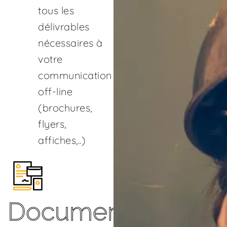
tous les
délivrables
nécessaires à
votre
communication
off-line
(brochures,
flyers,
affiches,..)
Documents