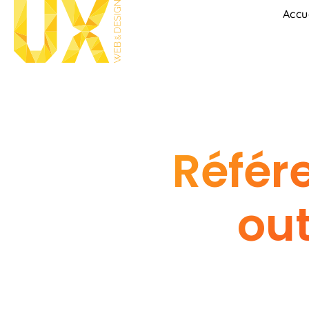
Accu
Référ
out