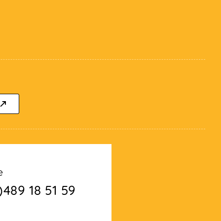
e
)489 18 51 59