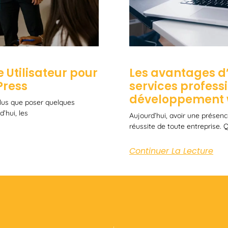
 Utilisateur pour
Les avantages d’
Press
services profess
développement
 plus que poser quelques
’hui, les
Aujourd’hui, avoir une présence
réussite de toute entreprise.
Continuer La Lecture