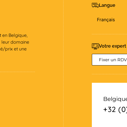
Langue
Français
 en Belgique,
s leur domaine
Votre expert
é/prix et une
Fixer un RDV
Belgiqu
+32 (0