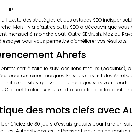
, il existe des stratégies et des astuces SEO indispensable
erche. Mais il y a d’autres outils SEO à découvrir que vous
 mensuel à moindre coût. Outre SEMrush, Moz ou Raven, 
 à essayer pour vous permettre d’améliorer vos résultats.
férencement Ahrefs
Ahrefs sert à faire le suivi des liens retours (backlinks)
ilisées pour certaines marques. En vous servant des Ahref
 nombre de sites .gouv ou .edu redirigés vers votre portail in
 le « Content Explorer » vous sert à sélectionner les contenu
tique des mots clefs avec A
bénéficiez de 30 jours d’essais gratuits pour faire un su
autes. Authoritylabs est intéressant pour les entreprises 