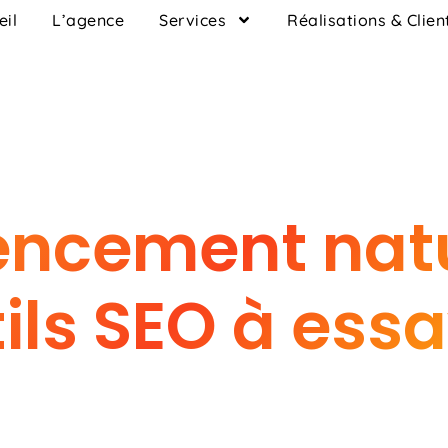
eil
L’agence
Services
Réalisations & Clien
encement natur
ils SEO à ess