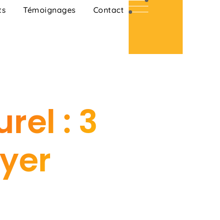
ts
Témoignages
Contact
el : 3
ayer