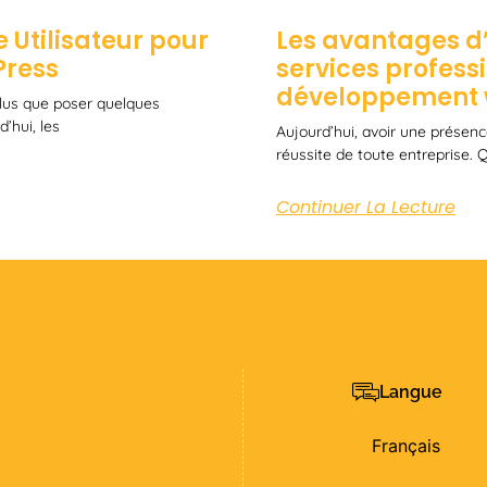
 Utilisateur pour
Les avantages d’
Press
services profess
développement
 plus que poser quelques
’hui, les
Aujourd’hui, avoir une présence
réussite de toute entreprise.
Continuer La Lecture
Langue
Français