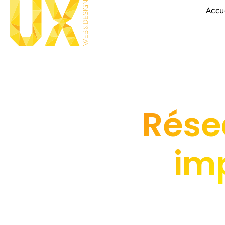
Accu
Rése
imp