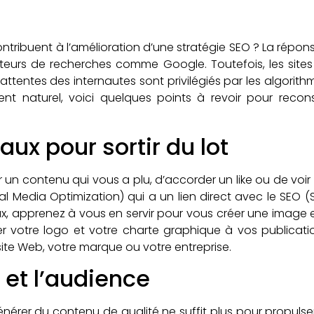
ntribuent à l’amélioration d’une stratégie SEO ? La répon
oteurs de recherches comme Google. Toutefois, les sit
ttentes des internautes sont privilégiés par les algorithme
nt naturel, voici quelques points à revoir pour recons
aux pour sortir du lot
r un contenu qui vous a plu, d’accorder un like ou de voir
l Media Optimization) qui a un lien direct avec le SEO (
x, apprenez à vous en servir pour vous créer une image e
ter votre logo et votre charte graphique à vos publica
site Web, votre marque ou votre entreprise.
et l’audience
énérer du contenu de qualité ne suffit plus pour propulser