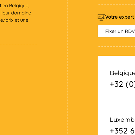
 en Belgique,
s leur domaine
Votre expert
é/prix et une
Fixer un RDV
Belgiqu
+32 (0
Luxemb
+352 6