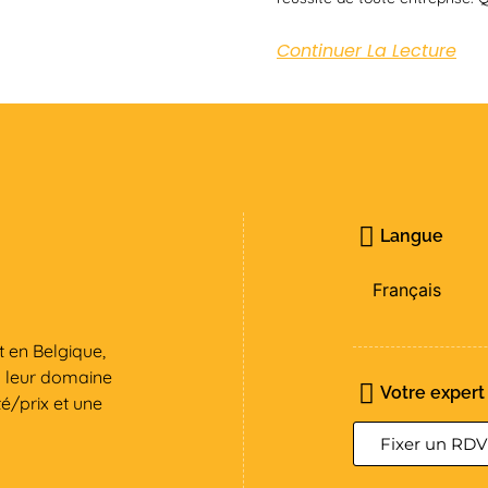
Continuer La Lecture
Langue
Français
 en Belgique,
s leur domaine
Votre expert
é/prix et une
Fixer un RDV