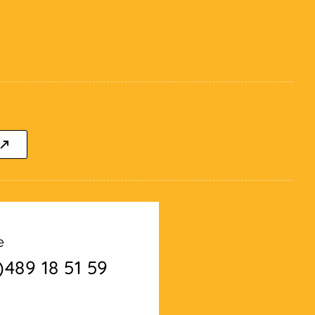
e
)489 18 51 59