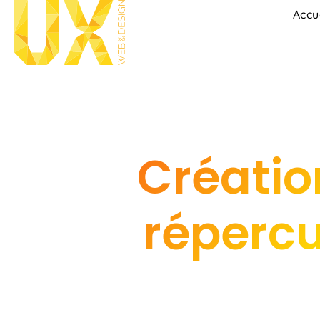
Accu
Création
répercu