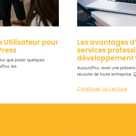
 Utilisateur pour
Les avantages d’
Press
services profess
développement
 plus que poser quelques
’hui, les
Aujourd’hui, avoir une présence
réussite de toute entreprise.
Continuer La Lecture