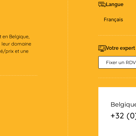
Langue
Français
 en Belgique,
s leur domaine
Votre expert
é/prix et une
Fixer un RDV
Belgiqu
+32 (0