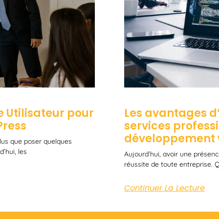
 Utilisateur pour
Les avantages d’
Press
services profess
développement
 plus que poser quelques
’hui, les
Aujourd’hui, avoir une présence
réussite de toute entreprise.
Continuer La Lecture