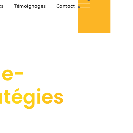
ts
Témoignages
Contact
 e-
atégies