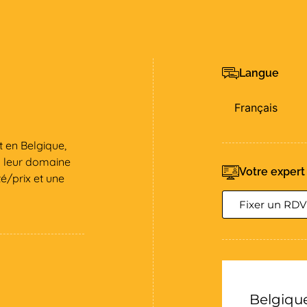
Langue
Français
 en Belgique,
s leur domaine
Votre expert
é/prix et une
Fixer un RDV
Belgiqu