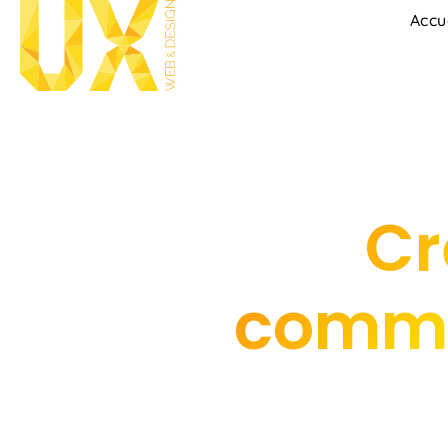
Accu
Cr
commer