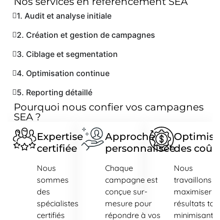
Nos services en référencement SEA
1. Audit et analyse initiale
2. Création et gestion de campagnes
3. Ciblage et segmentation
4. Optimisation continue
5. Reporting détaillé
Pourquoi nous confier vos campagnes
SEA ?
Expertise
Approche
Optimisa
certifiée
personnalisée
des coût
Nous
Chaque
Nous
sommes
campagne est
travaillons p
des
conçue sur-
maximiser v
spécialistes
mesure pour
résultats tou
certifiés
répondre à vos
minimisant