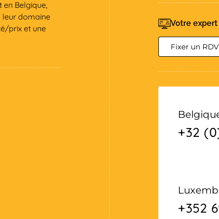
 en Belgique,
s leur domaine
Votre expert
é/prix et une
Fixer un RDV
Belgiqu
+32 (0
Luxemb
+352 6